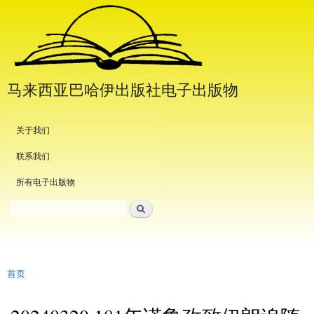
跳
转
到
主
要
马来西亚巴哈伊出版社电子出版物
内
容
Header Menu
关于我们
联系我们
所有电子出版物
搜索
搜索表单
首页
当前位置