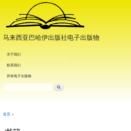
跳
转
到
主
要
马来西亚巴哈伊出版社电子出版物
内
容
Header Menu
关于我们
联系我们
所有电子出版物
搜索
搜索表单
首页
»
当前位置