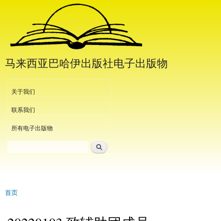
跳
转
到
主
要
马来西亚巴哈伊出版社电子出版物
内
容
Header Menu
关于我们
联系我们
所有电子出版物
搜索
搜索表单
首页
当前位置