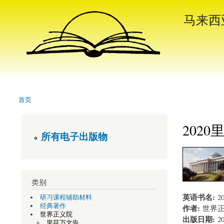
搜索
马来西
搜索表单
Header Menu
首页
当前位置
202
所有电子出版物
类别
英语书名:
2
研习课程辅助材料
经典著作
作者:
世界
世界正义院
出版日期:
2
里茲万文告