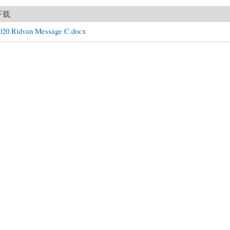
下载
020 Ridvan Message C.docx