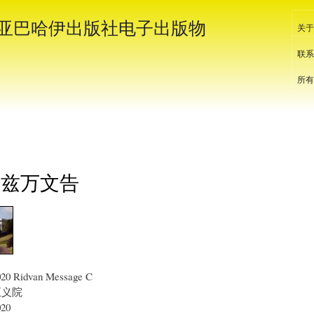
跳
亚巴哈伊出版社电子出版物
转
关于
到
联系
主
要
所有
内
容
0里兹万文告
020 Ridvan Message C
正义院
020